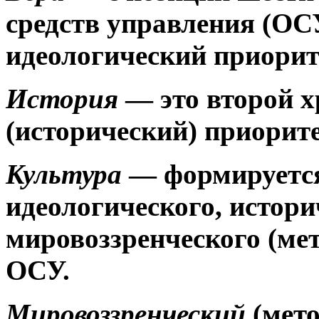
средств управления
(ОС
идеологический приорит
История
—
это второй 
(исторический) приорит
Культура
—
формируется
идеологического, истори
мировоззренческого (ме
ОСУ.
Мировоззренческий
(мето