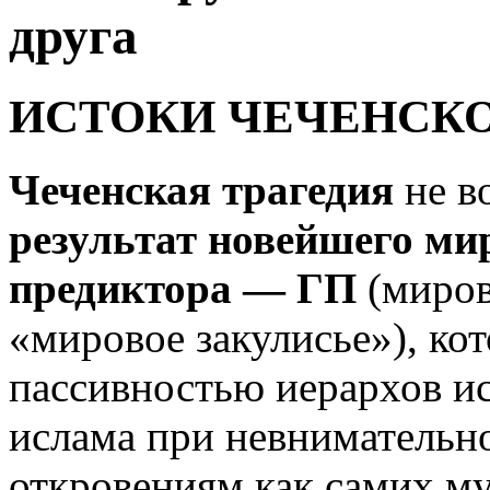
друга
ИСТОКИ ЧЕЧЕНСКО
Чеченская трагедия
не в
результат новейшего ми
предиктора —
ГП
(миро
«мировое закулисье»), ко
пассивностью иерархов и
ислама при невнимательн
откровениям как самих му