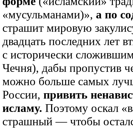
форме
(«исламский» тра
«мусульманами)»,
а по с
страшит мировую закулису
двадцать последних лет в
с исторически сложившим
Чечня), дабы пропустив че
можно больше самых луч
России,
привить ненавис
исламу.
Поэтому оскал «в
страшный —
чтобы осталс